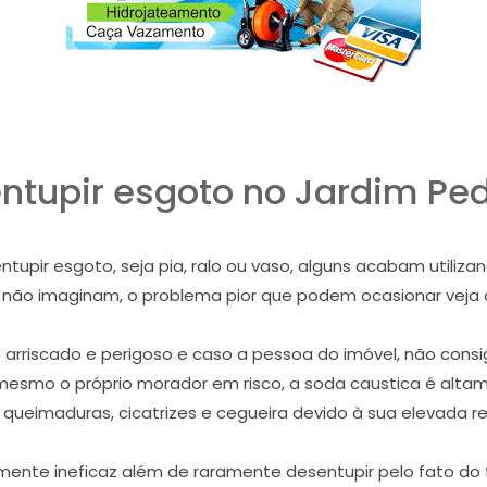
tupir esgoto no Jardim Ped
pir esgoto, seja pia, ralo ou vaso, alguns acabam utiliza
e não imaginam, o problema pior que podem ocasionar veja
riscado e perigoso e caso a pessoa do imóvel, não consig
mesmo o próprio morador em risco, a soda caustica é alta
 queimaduras, cicatrizes e cegueira devido à sua elevada re
ente ineficaz além de raramente desentupir pelo fato do f