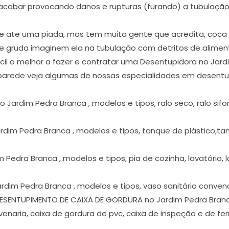
acabar provocando danos e rupturas (furando) a tubulação
 ate uma piada, mas tem muita gente que acredita, coca co
que gruda imaginem ela na tubulação com detritos de alimen
ícil o melhor a fazer e contratar uma Desentupidora no Jard
parede veja algumas de nossas especialidades em desentu
ardim Pedra Branca , modelos e tipos, ralo seco, ralo sifonad
dim Pedra Branca , modelos e tipos, tanque de plástico,ta
edra Branca , modelos e tipos, pia de cozinha, lavatório, lav
im Pedra Branca , modelos e tipos, vaso sanitário convenc
DESENTUPIMENTO DE CAIXA DE GORDURA no Jardim Pedra Branca
venaria, caixa de gordura de pvc, caixa de inspeção e de fer