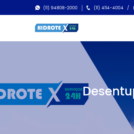
(11) 94808-2000
(11) 4114-4004
/
Desentu