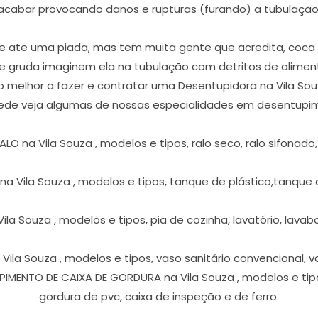
acabar provocando danos e rupturas (furando) a tubulação
 ate uma piada, mas tem muita gente que acredita, coca co
que gruda imaginem ela na tubulação com detritos de alimen
l o melhor a fazer e contratar uma Desentupidora na Vila So
rede veja algumas de nossas especialidades em desentupime
 na Vila Souza , modelos e tipos, ralo seco, ralo sifonado, ra
a Vila Souza , modelos e tipos, tanque de plástico,tanque 
a Souza , modelos e tipos, pia de cozinha, lavatório, lavabo, 
ila Souza , modelos e tipos, vaso sanitário convencional, v
IMENTO DE CAIXA DE GORDURA na Vila Souza , modelos e tipo
gordura de pvc, caixa de inspeção e de ferro.