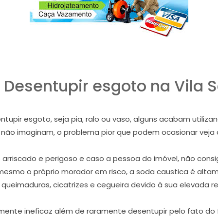
Desentupir esgoto na Vila S
pir esgoto, seja pia, ralo ou vaso, alguns acabam utiliza
e não imaginam, o problema pior que podem ocasionar veja
riscado e perigoso e caso a pessoa do imóvel, não consig
mesmo o próprio morador em risco, a soda caustica é alta
 queimaduras, cicatrizes e cegueira devido à sua elevada re
ente ineficaz além de raramente desentupir pelo fato do f