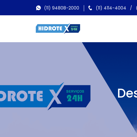
(11) 94808-2000
(11) 4114-4004
/
Des