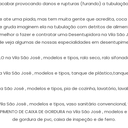
acabar provocando danos e rupturas (furando) a tubulação
 ate uma piada, mas tem muita gente que acredita, coca co
que gruda imaginem ela na tubulação com detritos de alimen
o melhor a fazer e contratar uma Desentupidora na Vila São
de veja algumas de nossas especialidades em desentupimen
na Vila São José , modelos e tipos, ralo seco, ralo sifonado, r
Vila São José , modelos e tipos, tanque de plástico,tanqu
 São José , modelos e tipos, pia de cozinha, lavatório, lavabo,
a São José , modelos e tipos, vaso sanitário convencional,
IMENTO DE CAIXA DE GORDURA na Vila São José , modelos e t
de gordura de pvc, caixa de inspeção e de ferro.