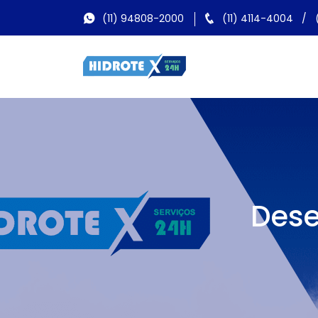
(11) 94808-2000
(11) 4114-4004
/
Dese