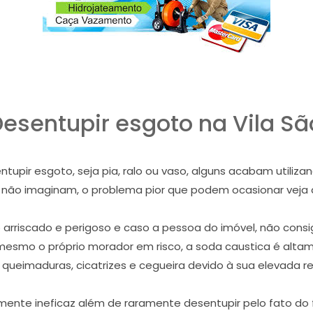
sentupir esgoto na Vila Sã
pir esgoto, seja pia, ralo ou vaso, alguns acabam utiliza
e não imaginam, o problema pior que podem ocasionar veja
riscado e perigoso e caso a pessoa do imóvel, não consig
mesmo o próprio morador em risco, a soda caustica é alta
 queimaduras, cicatrizes e cegueira devido à sua elevada re
ente ineficaz além de raramente desentupir pelo fato do f