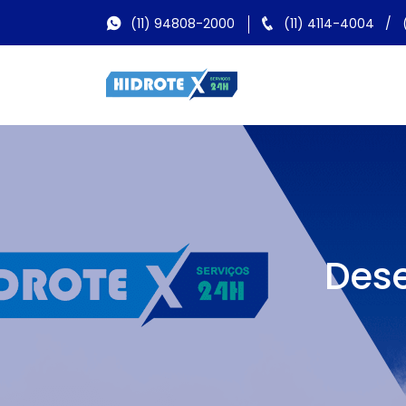
(11) 94808-2000
(11) 4114-4004
/
Dese