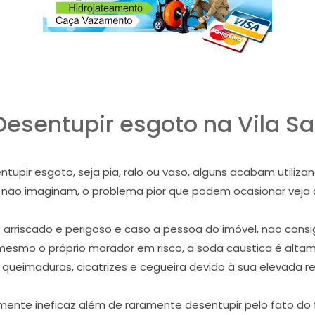
esentupir esgoto na Vila Sa
pir esgoto, seja pia, ralo ou vaso, alguns acabam utiliza
e não imaginam, o problema pior que podem ocasionar veja
riscado e perigoso e caso a pessoa do imóvel, não consig
mesmo o próprio morador em risco, a soda caustica é alta
 queimaduras, cicatrizes e cegueira devido à sua elevada re
ente ineficaz além de raramente desentupir pelo fato do f