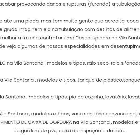
acabar provocando danos e rupturas (furando) a tubulação
 ate uma piada, mas tem muita gente que acredita, coca co
que gruda imaginem ela na tubulação com detritos de alimen
 o melhor a fazer e contratar uma Desentupidora na Vila San
ede veja algumas de nossas especialidades em desentupimen
na Vila Santana , modelos e tipos, ralo seco, ralo sifonado, r
Vila Santana , modelos e tipos, tanque de plástico,tanqu
 Santana , modelos e tipos, pia de cozinha, lavatório, lavabo,
la Santana , modelos e tipos, vaso sanitário convencional, 
PIMENTO DE CAIXA DE GORDURA na Vila Santana , modelos e ti
de gordura de pvc, caixa de inspeção e de ferro.