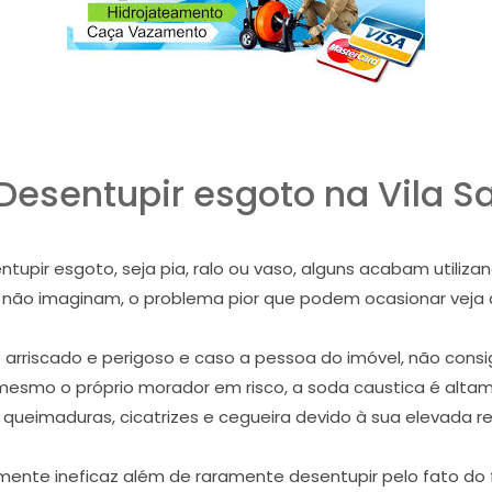
esentupir esgoto na Vila Sa
pir esgoto, seja pia, ralo ou vaso, alguns acabam utiliza
e não imaginam, o problema pior que podem ocasionar veja
riscado e perigoso e caso a pessoa do imóvel, não consig
mesmo o próprio morador em risco, a soda caustica é alta
 queimaduras, cicatrizes e cegueira devido à sua elevada re
ente ineficaz além de raramente desentupir pelo fato do f