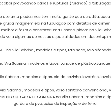
acabar provocando danos e rupturas (furando) a tubulação
 ate uma piada, mas tem muita gente que acredita, coca co
que gruda imaginem ela na tubulação com detritos de alimen
 o melhor a fazer e contratar uma Desentupidora na Vila Sab
ede veja algumas de nossas especialidades em desentupimen
na Vila Sabrina , modelos e tipos, ralo seco, ralo sifonado, r
 Vila Sabrina , modelos e tipos, tanque de plástico,tanque
 Sabrina , modelos e tipos, pia de cozinha, lavatório, lavabo,
la Sabrina , modelos e tipos, vaso sanitário convencional, 
IMENTO DE CAIXA DE GORDURA na Vila Sabrina , modelos e tipo
gordura de pvc, caixa de inspeção e de ferro.