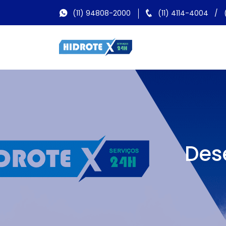
(11) 94808-2000
(11) 4114-4004
/
Des