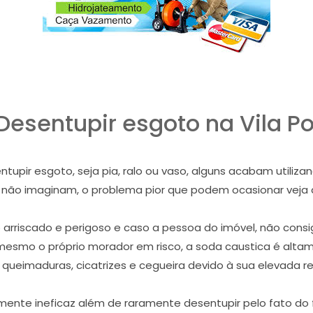
esentupir esgoto na Vila Pol
pir esgoto, seja pia, ralo ou vaso, alguns acabam utiliza
e não imaginam, o problema pior que podem ocasionar veja
riscado e perigoso e caso a pessoa do imóvel, não consig
mesmo o próprio morador em risco, a soda caustica é alta
 queimaduras, cicatrizes e cegueira devido à sua elevada re
ente ineficaz além de raramente desentupir pelo fato do f