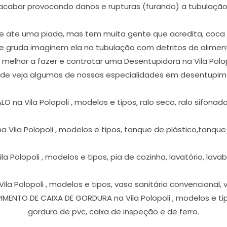
acabar provocando danos e rupturas (furando) a tubulação
 ate uma piada, mas tem muita gente que acredita, coca co
que gruda imaginem ela na tubulação com detritos de alimen
 o melhor a fazer e contratar uma Desentupidora na Vila Polo
ede veja algumas de nossas especialidades em desentupiment
na Vila Polopoli , modelos e tipos, ralo seco, ralo sifonado, r
Vila Polopoli , modelos e tipos, tanque de plástico,tanqu
 Polopoli , modelos e tipos, pia de cozinha, lavatório, lavabo,
a Polopoli , modelos e tipos, vaso sanitário convencional,
MENTO DE CAIXA DE GORDURA na Vila Polopoli , modelos e tip
gordura de pvc, caixa de inspeção e de ferro.