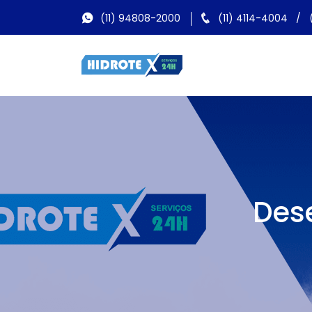
(11) 94808-2000
(11) 4114-4004
/
Dese