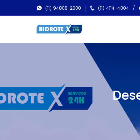
(11) 94808-2000
(11) 4114-4004
/
Dese