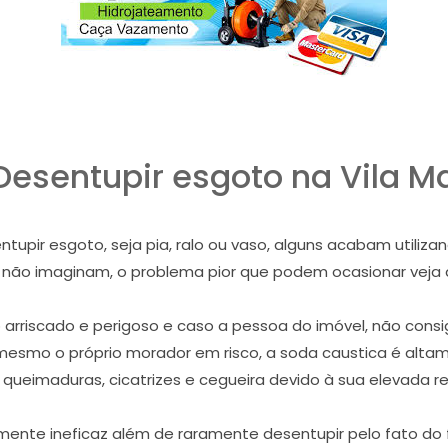
esentupir esgoto na Vila Ma
pir esgoto, seja pia, ralo ou vaso, alguns acabam utiliza
e não imaginam, o problema pior que podem ocasionar veja
riscado e perigoso e caso a pessoa do imóvel, não consig
mesmo o próprio morador em risco, a soda caustica é alta
 queimaduras, cicatrizes e cegueira devido à sua elevada re
ente ineficaz além de raramente desentupir pelo fato do f