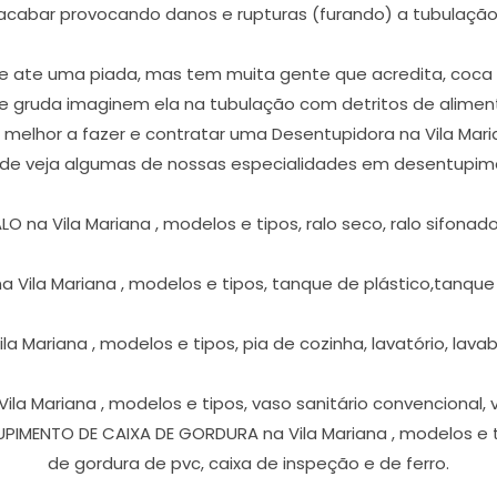
acabar provocando danos e rupturas (furando) a tubulação
 ate uma piada, mas tem muita gente que acredita, coca co
que gruda imaginem ela na tubulação com detritos de alimen
 o melhor a fazer e contratar uma Desentupidora na Vila Mar
ede veja algumas de nossas especialidades em desentupimen
na Vila Mariana , modelos e tipos, ralo seco, ralo sifonado, r
 Vila Mariana , modelos e tipos, tanque de plástico,tanque
 Mariana , modelos e tipos, pia de cozinha, lavatório, lavabo,
la Mariana , modelos e tipos, vaso sanitário convencional, 
PIMENTO DE CAIXA DE GORDURA na Vila Mariana , modelos e ti
de gordura de pvc, caixa de inspeção e de ferro.