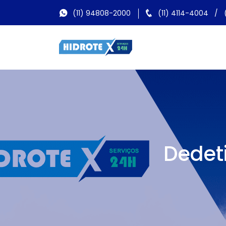
(11) 94808-2000
(11) 4114-4004
/
Dedet