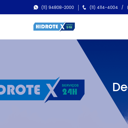
(11) 94808-2000
(11) 4114-4004
/
De