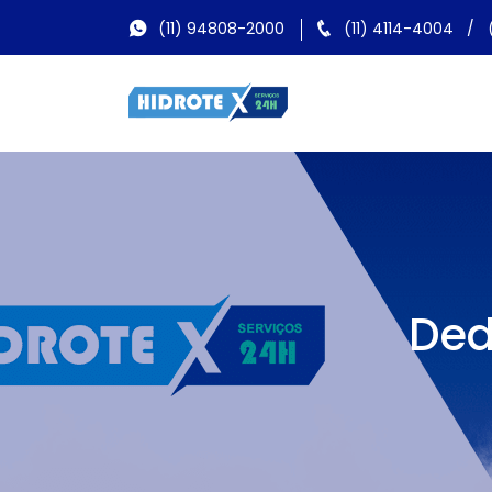
(11) 94808-2000
(11) 4114-4004
/
Ded