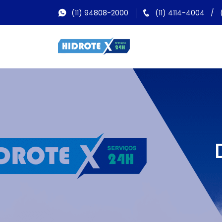
(11) 94808-2000
(11) 4114-4004
/