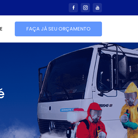
E
FAÇA JÁ SEU ORÇAMENTO
é