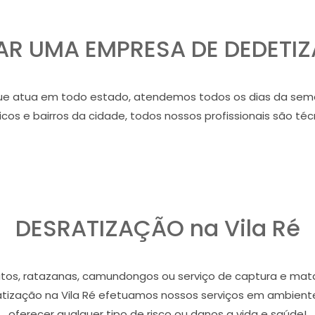
R UMA EMPRESA DE DEDETIZA
 atua em todo estado, atendemos todos os dias da seman
cos e bairros da cidade, todos nossos profissionais são téc
DESRATIZAÇÃO na Vila Ré
os, ratazanas, camundongos ou serviço de captura e mata
atização na Vila Ré efetuamos nossos serviços em ambient
oferecer qualquer tipo de risco ou danos a vida e saúde!