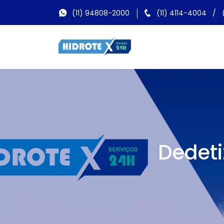
(11) 94808-2000
(11) 4114-4004
/
Dedeti