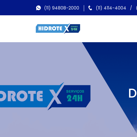
(11) 94808-2000
(11) 4114-4004
/
D