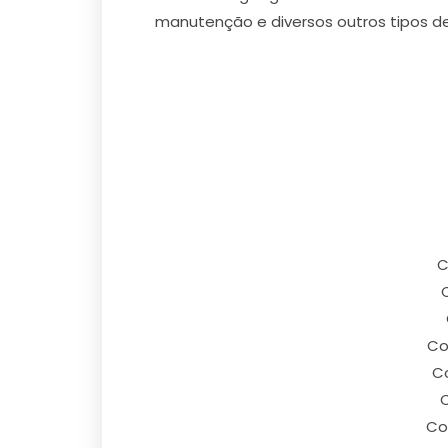
manutenção e diversos outros tipos d
C
Co
Co
C
Co