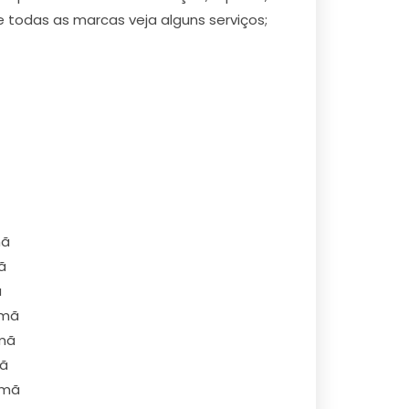
todas as marcas veja alguns serviços;
mã
ã
ã
omã
omã
mã
omã