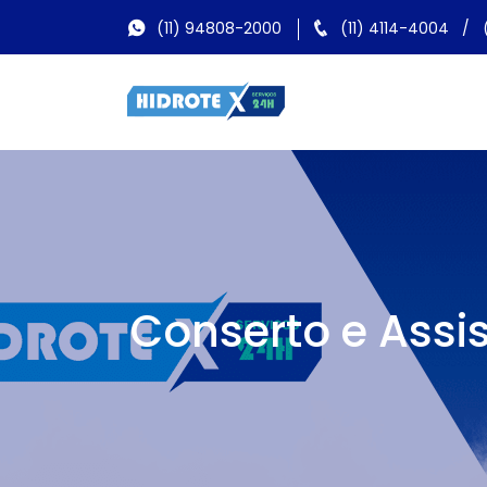
(11) 94808-2000
(11) 4114-4004
/
Conserto e Assi