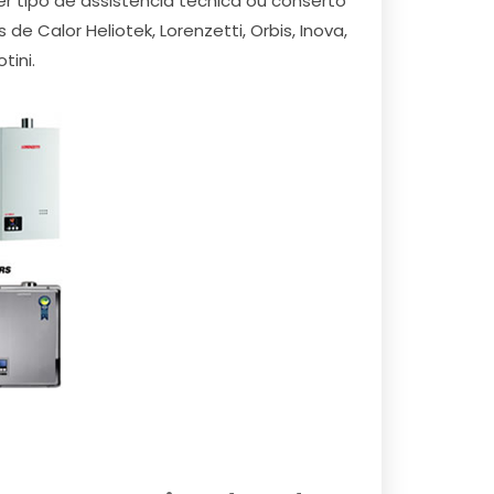
 tipo de assistência técnica ou conserto
 Calor Heliotek, Lorenzetti, Orbis, Inova,
tini.