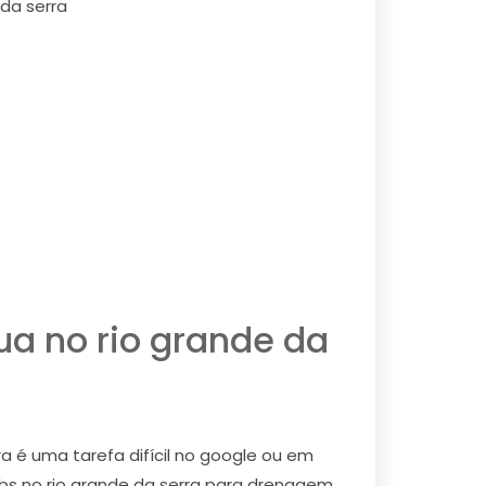
 da serra
ua no rio grande da
 é uma tarefa difícil no google ou em
bs no rio grande da serra para drenagem