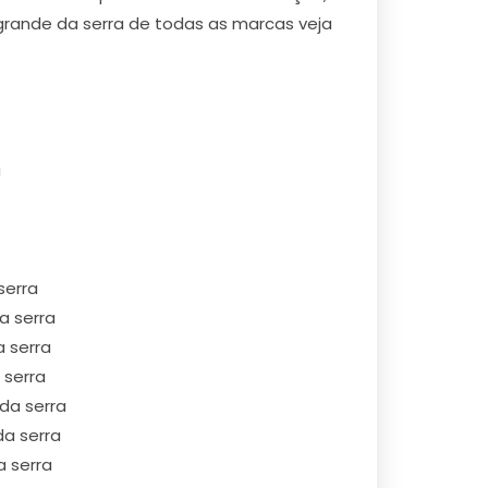
grande da serra de todas as marcas veja
a
serra
a serra
a serra
 serra
da serra
da serra
a serra