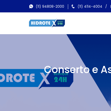
(11) 94808-2000
(11) 4114-4004
/
Conserto e As