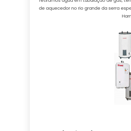
retiramos agua em tubulação de gas, tem
de aquecedor no rio grande da serra espec
Harm