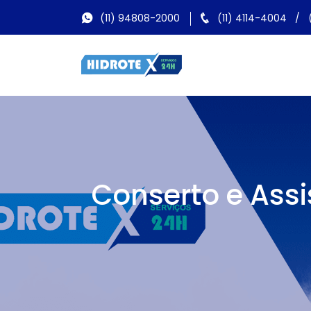
(11) 94808-2000
(11) 4114-4004
/
Conserto e Ass