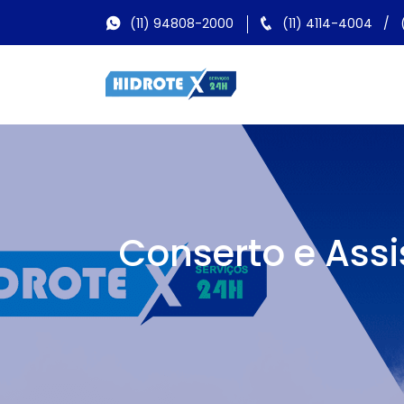
(11) 94808-2000
(11) 4114-4004
/
Conserto e Ass