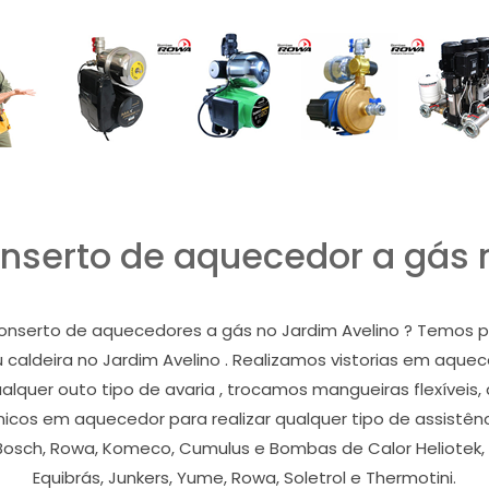
serto de aquecedor a gás 
onserto de aquecedores a gás no Jardim Avelino ? Temos pro
ou caldeira no Jardim Avelino . Realizamos vistorias em aque
quer outo tipo de avaria , trocamos mangueiras flexíveis,
nicos em aquecedor para realizar qualquer tipo de assistên
 Bosch, Rowa, Komeco, Cumulus e Bombas de Calor Heliotek, Lo
Equibrás, Junkers, Yume, Rowa, Soletrol e Thermotini.