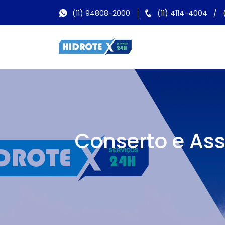
(11) 94808-2000
(11) 4114-4004
/
Conserto e Ass