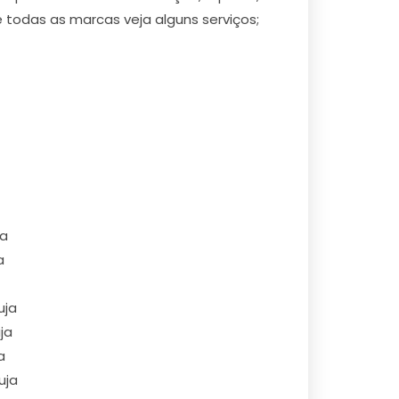
todas as marcas veja alguns serviços;
ja
a
uja
ja
a
uja