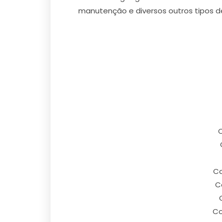
manutenção e diversos outros tipos d
C
Co
C
Co