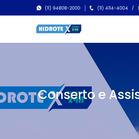
(11) 94808-2000
(11) 4114-4004
/
Conserto e Assi