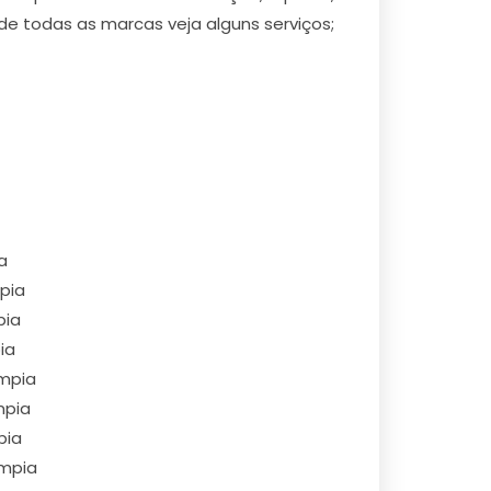
de todas as marcas veja alguns serviços;
a
pia
pia
ia
impia
mpia
pia
impia