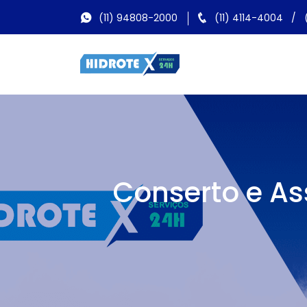
(11) 94808-2000
(11) 4114-4004
/
Conserto e As