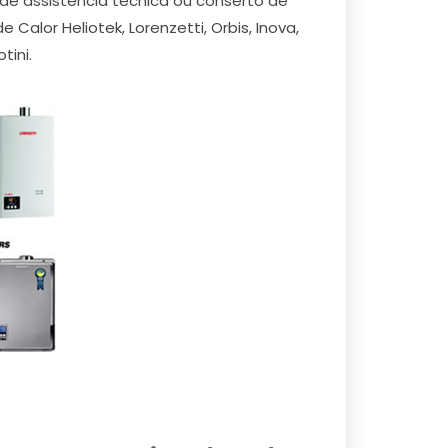
de assistência técnica ou conserto de
alor Heliotek, Lorenzetti, Orbis, Inova,
tini.