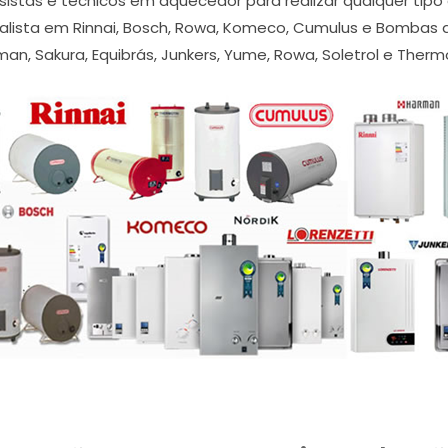
stas e técnicos em aquecedor para realizar qualquer tipo 
alista em Rinnai, Bosch, Rowa, Komeco, Cumulus e Bombas de C
an, Sakura, Equibrás, Junkers, Yume, Rowa, Soletrol e Thermo