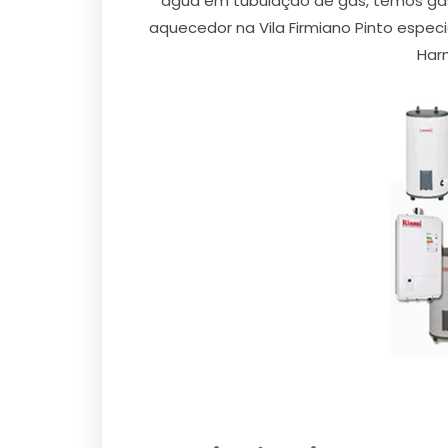
agua em tubulação de gas, temos gasi
aquecedor na Vila Firmiano Pinto especi
Harm