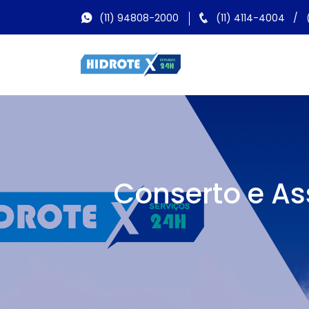
(11) 94808-2000
(11) 4114-4004
/
Conserto e As