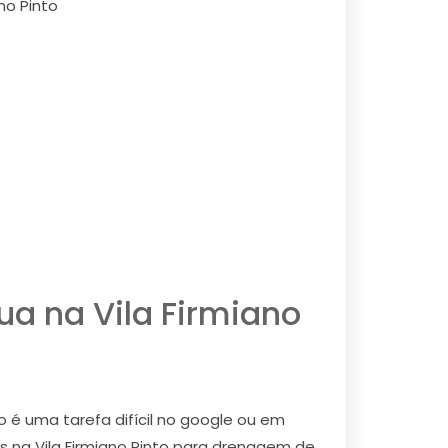
no Pinto
ua na Vila Firmiano
 é uma tarefa difícil no google ou em
 na Vila Firmiano Pinto para drenagem de