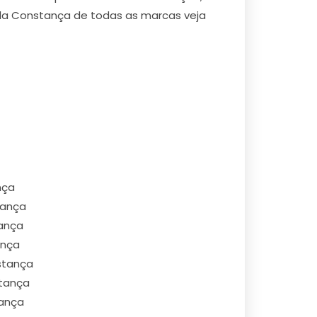
ila Constança de todas as marcas veja
nça
tança
tança
ança
stança
stança
tança