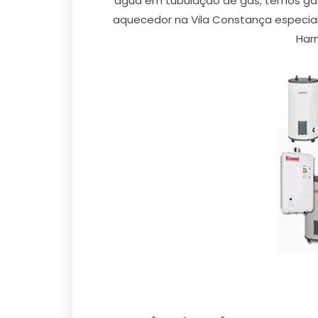
agua em tubulação de gas, temos gasi
aquecedor na Vila Constança especiali
Harm