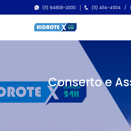
(11) 94808-2000
(11) 4114-4004
/
Conserto e As