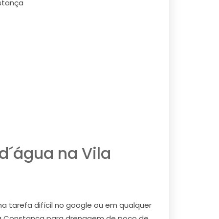
nstança
d´água na Vila
 tarefa difícil no google ou em qualquer
ila Constança para drenagem de poço de