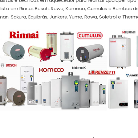
stas e técnicos em aquecedor para realizar qualquer tipo 
sta em Rinnai, Bosch, Rowa, Komeco, Cumulus e Bombas de Cal
an, Sakura, Equibrás, Junkers, Yume, Rowa, Soletrol e Thermo