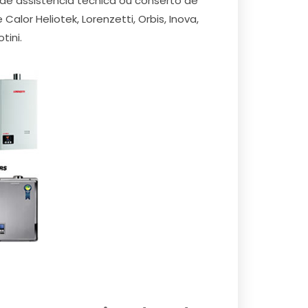
de assistência técnica ou conserto de
or Heliotek, Lorenzetti, Orbis, Inova,
tini.