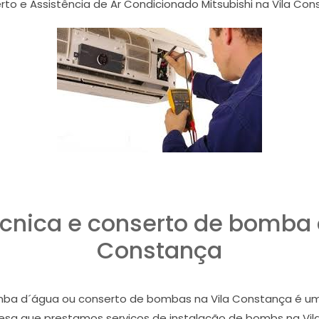
to e Assistência de Ar Condicionado Mitsubishi na Vila Co
écnica e conserto de bomba 
Constança
mba d´água ou conserto de bombas na Vila Constança é uma
esa que prestamos serviços de instalação de bombs na V